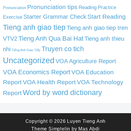
Pronunciation tips
Reading Practice
Pronunciation
Start Reading
Starter Grammar Check
Exercise
Tieng anh giao tiep
Tieng anh giao tiep tren
Tieng Anh Qua Bai Hat
VTV2
Tieng anh thieu
Truyen co tich
nhi
Tiếng Anh Giao Tiếp
Uncategorized
VOA Agriculture Report
VOA Economics Report
VOA Education
Report
VOA Health Report
VOA Technology
Word by word dictionary
Report
Copyright © 2026
Luyen Tieng Anh
Theme
Simplelin
by
Mas Abdi