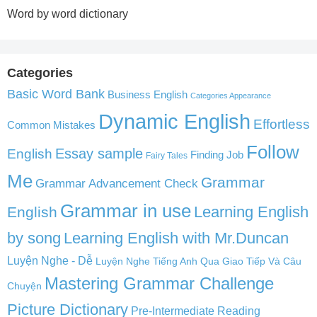
Word by word dictionary
Categories
Basic Word Bank
Business English
Categories Appearance
Dynamic English
Effortless
Common Mistakes
Follow
English
Essay sample
Finding Job
Fairy Tales
Me
Grammar
Grammar Advancement Check
Grammar in use
Learning English
English
by song
Learning English with Mr.Duncan
Luyện Nghe - Dễ
Luyện Nghe Tiếng Anh Qua Giao Tiếp Và Câu
Mastering Grammar Challenge
Chuyện
Picture Dictionary
Pre-Intermediate Reading