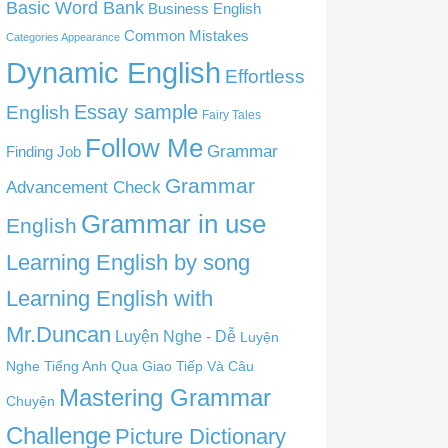
Basic Word Bank
Business English
Common Mistakes
Categories Appearance
Dynamic English
Effortless
English
Essay sample
Fairy Tales
Follow Me
Grammar
Finding Job
Grammar
Advancement Check
Grammar in use
English
Learning English by song
Learning English with
Mr.Duncan
Luyện Nghe - Dễ
Luyện
Nghe Tiếng Anh Qua Giao Tiếp Và Câu
Mastering Grammar
Chuyện
Challenge
Picture Dictionary