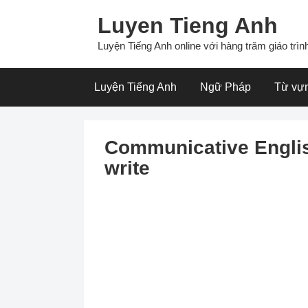
Skip
Luyen Tieng Anh
to
content
Luyện Tiếng Anh online với hàng trăm giáo trình
Luyện Tiếng Anh
Ngữ Pháp
Từ vự
Communicative Englis
write