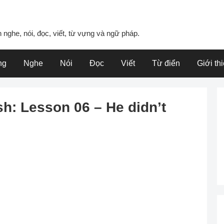
 nghe, nói, đọc, viết, từ vựng và ngữ pháp.
ng
Nghe
Nói
Đọc
Viết
Từ điển
Giới th
h: Lesson 06 – He didn’t