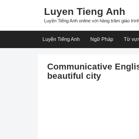
Skip
Luyen Tieng Anh
to
content
Luyện Tiếng Anh online với hàng trăm giáo trình
Luyện Tiếng Anh
Ngữ Pháp
Từ vự
Communicative Englis
beautiful city