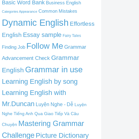
Basic Word Bank
Business English
Common Mistakes
Categories Appearance
Dynamic English
Effortless
English
Essay sample
Fairy Tales
Follow Me
Grammar
Finding Job
Grammar
Advancement Check
Grammar in use
English
Learning English by song
Learning English with
Mr.Duncan
Luyện Nghe - Dễ
Luyện
Nghe Tiếng Anh Qua Giao Tiếp Và Câu
Mastering Grammar
Chuyện
Challenge
Picture Dictionary