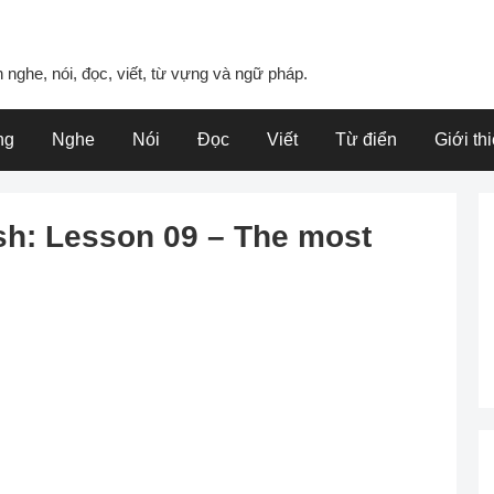
 nghe, nói, đọc, viết, từ vựng và ngữ pháp.
ng
Nghe
Nói
Đọc
Viết
Từ điển
Giới th
h: Lesson 09 – The most