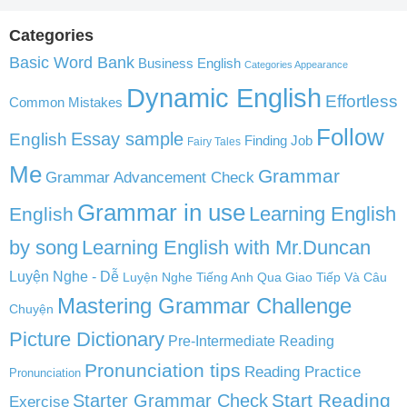
Categories
Basic Word Bank
Business English
Categories Appearance
Dynamic English
Effortless
Common Mistakes
Follow
English
Essay sample
Finding Job
Fairy Tales
Me
Grammar
Grammar Advancement Check
Grammar in use
Learning English
English
by song
Learning English with Mr.Duncan
Luyện Nghe - Dễ
Luyện Nghe Tiếng Anh Qua Giao Tiếp Và Câu
Mastering Grammar Challenge
Chuyện
Picture Dictionary
Pre-Intermediate Reading
Pronunciation tips
Reading Practice
Pronunciation
Start Reading
Starter Grammar Check
Exercise