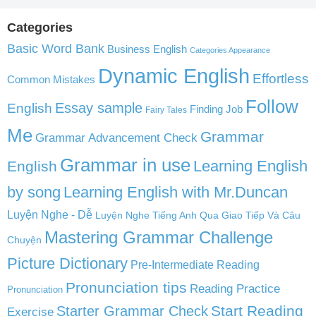
Categories
Basic Word Bank
Business English
Categories Appearance
Dynamic English
Effortless
Common Mistakes
Follow
English
Essay sample
Finding Job
Fairy Tales
Me
Grammar
Grammar Advancement Check
Grammar in use
Learning English
English
by song
Learning English with Mr.Duncan
Luyện Nghe - Dễ
Luyện Nghe Tiếng Anh Qua Giao Tiếp Và Câu
Mastering Grammar Challenge
Chuyện
Picture Dictionary
Pre-Intermediate Reading
Pronunciation tips
Reading Practice
Pronunciation
Start Reading
Starter Grammar Check
Exercise