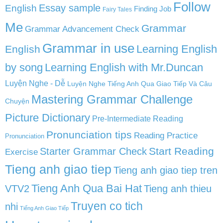
Follow
English
Essay sample
Finding Job
Fairy Tales
Me
Grammar
Grammar Advancement Check
Grammar in use
Learning English
English
by song
Learning English with Mr.Duncan
Luyện Nghe - Dễ
Luyện Nghe Tiếng Anh Qua Giao Tiếp Và Câu
Mastering Grammar Challenge
Chuyện
Picture Dictionary
Pre-Intermediate Reading
Pronunciation tips
Reading Practice
Pronunciation
Start Reading
Starter Grammar Check
Exercise
Tieng anh giao tiep
Tieng anh giao tiep tren
Tieng Anh Qua Bai Hat
VTV2
Tieng anh thieu
Truyen co tich
nhi
Tiếng Anh Giao Tiếp