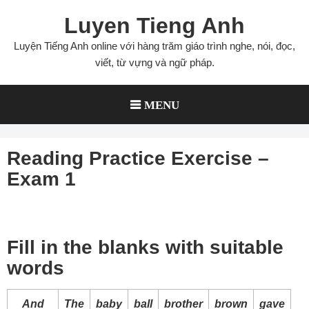
Skip
Luyen Tieng Anh
to
content
Luyện Tiếng Anh online với hàng trăm giáo trình nghe, nói, đọc,
viết, từ vựng và ngữ pháp.
MENU
Reading Practice Exercise –
Exam 1
Fill in the blanks with suitable
words
And
The
baby
ball
brother
brown
gave