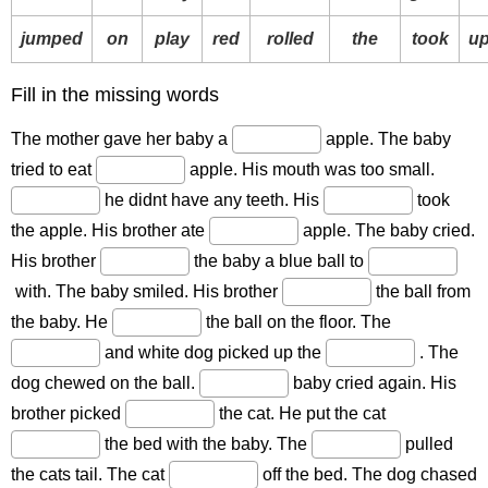
jumped
on
play
red
rolled
the
took
u