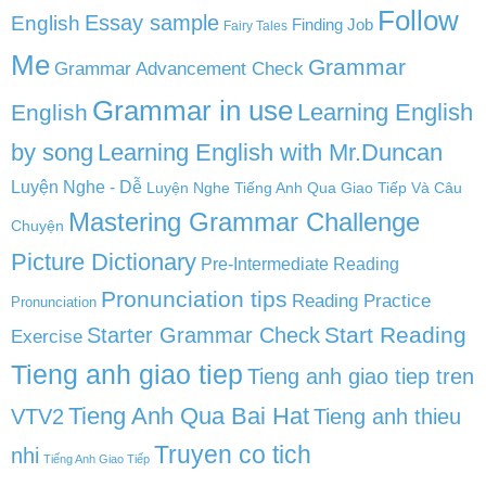
Follow
English
Essay sample
Finding Job
Fairy Tales
Me
Grammar
Grammar Advancement Check
Grammar in use
Learning English
English
by song
Learning English with Mr.Duncan
Luyện Nghe - Dễ
Luyện Nghe Tiếng Anh Qua Giao Tiếp Và Câu
Mastering Grammar Challenge
Chuyện
Picture Dictionary
Pre-Intermediate Reading
Pronunciation tips
Reading Practice
Pronunciation
Start Reading
Starter Grammar Check
Exercise
Tieng anh giao tiep
Tieng anh giao tiep tren
Tieng Anh Qua Bai Hat
VTV2
Tieng anh thieu
Truyen co tich
nhi
Tiếng Anh Giao Tiếp