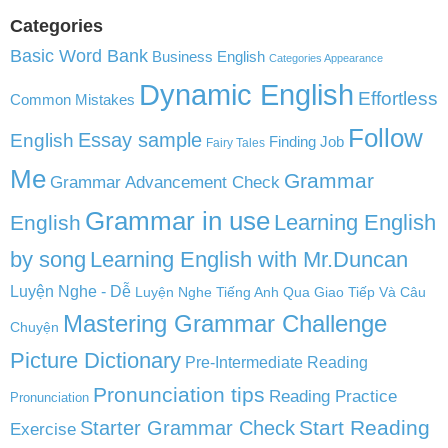
Categories
Basic Word Bank
Business English
Categories Appearance
Dynamic English
Effortless
Common Mistakes
Follow
English
Essay sample
Finding Job
Fairy Tales
Me
Grammar
Grammar Advancement Check
Grammar in use
Learning English
English
by song
Learning English with Mr.Duncan
Luyện Nghe - Dễ
Luyện Nghe Tiếng Anh Qua Giao Tiếp Và Câu
Mastering Grammar Challenge
Chuyện
Picture Dictionary
Pre-Intermediate Reading
Pronunciation tips
Reading Practice
Pronunciation
Start Reading
Starter Grammar Check
Exercise