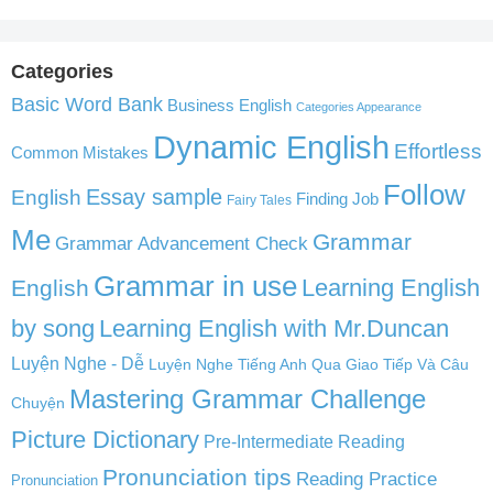
Categories
Basic Word Bank
Business English
Categories Appearance
Dynamic English
Effortless
Common Mistakes
Follow
English
Essay sample
Finding Job
Fairy Tales
Me
Grammar
Grammar Advancement Check
Grammar in use
Learning English
English
by song
Learning English with Mr.Duncan
Luyện Nghe - Dễ
Luyện Nghe Tiếng Anh Qua Giao Tiếp Và Câu
Mastering Grammar Challenge
Chuyện
Picture Dictionary
Pre-Intermediate Reading
Pronunciation tips
Reading Practice
Pronunciation