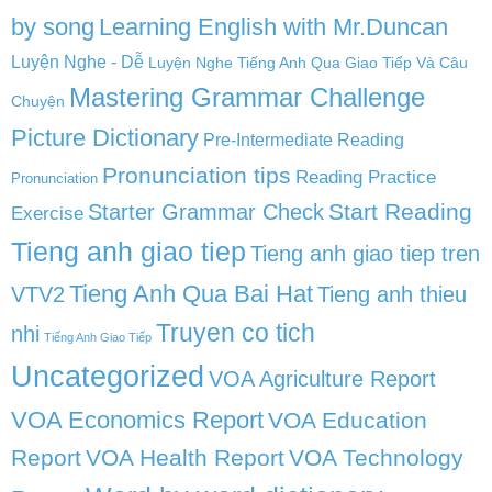
by song
Learning English with Mr.Duncan
Luyện Nghe - Dễ
Luyện Nghe Tiếng Anh Qua Giao Tiếp Và Câu
Mastering Grammar Challenge
Chuyện
Picture Dictionary
Pre-Intermediate Reading
Pronunciation tips
Reading Practice
Pronunciation
Start Reading
Starter Grammar Check
Exercise
Tieng anh giao tiep
Tieng anh giao tiep tren
Tieng Anh Qua Bai Hat
VTV2
Tieng anh thieu
Truyen co tich
nhi
Tiếng Anh Giao Tiếp
Uncategorized
VOA Agriculture Report
VOA Economics Report
VOA Education
Report
VOA Health Report
VOA Technology