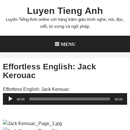
Skip
Luyen Tieng Anh
to
content
Luyện Tiếng Anh online với hàng trăm giáo trình nghe, nói, đọc,
viết, từ vựng và ngữ pháp.
MENU
Effortless English: Jack
Kerouac
Effortless English: Jack Kerouac
Audio
00:00
00:00
Player