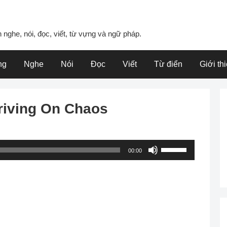
 nghe, nói, đọc, viết, từ vựng và ngữ pháp.
ng
Nghe
Nói
Đọc
Viết
Từ điển
Giới th
hriving On Chaos
Use
00:00
Up/Down
Arrow
keys
to
increase
or