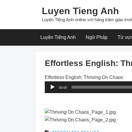
Skip
Luyen Tieng Anh
to
content
Luyện Tiếng Anh online với hàng trăm giáo trình
Luyện Tiếng Anh
Ngữ Pháp
Từ vự
Effortless English: T
Effortless English: Thriving On Chaos
Audio
00:00
Player