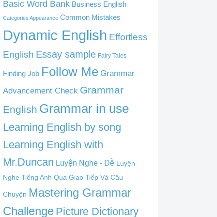
Basic Word Bank
Business English
Common Mistakes
Categories Appearance
Dynamic English
Effortless
English
Essay sample
Fairy Tales
Follow Me
Grammar
Finding Job
Grammar
Advancement Check
Grammar in use
English
Learning English by song
Learning English with
Mr.Duncan
Luyện Nghe - Dễ
Luyện
Nghe Tiếng Anh Qua Giao Tiếp Và Câu
Mastering Grammar
Chuyện
Challenge
Picture Dictionary