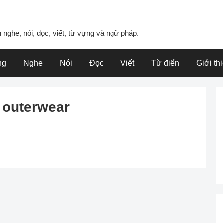
 nghe, nói, đọc, viết, từ vựng và ngữ pháp.
ng
Nghe
Nói
Đọc
Viết
Từ điển
Giới th
 outerwear