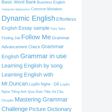
Basic Word Bank
Business English
Common Mistakes
Categories Appearance
Dynamic English
Effortless
English
Essay sample
Fairy Tales
Follow Me
Grammar
Finding Job
Grammar
Advancement Check
Grammar in use
English
Learning English by song
Learning English with
Mr.Duncan
Luyện Nghe - Dễ
Luyện
Nghe Tiếng Anh Qua Giao Tiếp Và Câu
Mastering Grammar
Chuyện
Challenge
Picture Dictionary