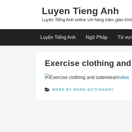
Skip
Luyen Tieng Anh
to
content
Luyện Tiếng Anh online với hàng trăm giáo trình
Luyện Tiếng Anh
Ngữ Pháp
Từ vự
Exercise clothing and
Index
WORD BY WORD DICTIONARY