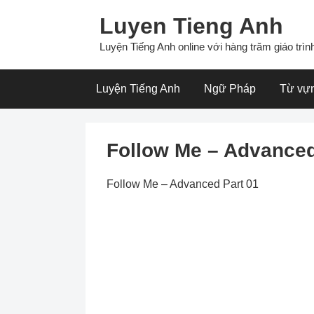
Skip
Luyen Tieng Anh
to
content
Luyện Tiếng Anh online với hàng trăm giáo trình
Luyện Tiếng Anh
Ngữ Pháp
Từ vự
Follow Me – Advanced
Follow Me – Advanced Part 01