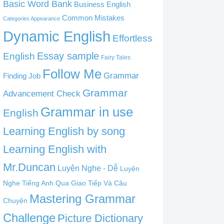
Basic Word Bank
Business English
Common Mistakes
Categories Appearance
Dynamic English
Effortless
English
Essay sample
Fairy Tales
Follow Me
Grammar
Finding Job
Grammar
Advancement Check
Grammar in use
English
Learning English by song
Learning English with
Mr.Duncan
Luyện Nghe - Dễ
Luyện
Nghe Tiếng Anh Qua Giao Tiếp Và Câu
Mastering Grammar
Chuyện
Challenge
Picture Dictionary