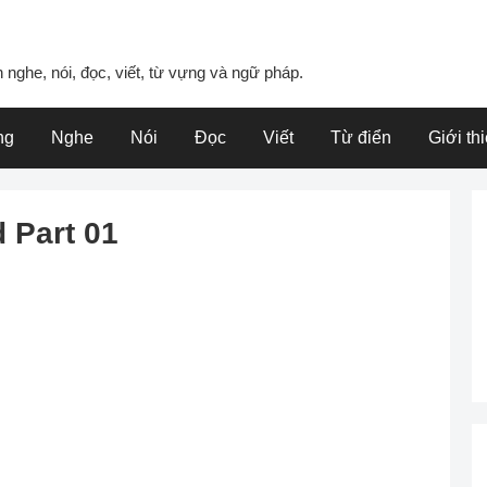
 nghe, nói, đọc, viết, từ vựng và ngữ pháp.
ng
Nghe
Nói
Đọc
Viết
Từ điển
Giới th
 Part 01