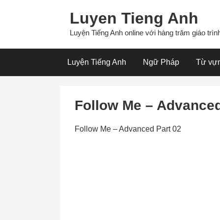
Skip
Luyen Tieng Anh
to
content
Luyện Tiếng Anh online với hàng trăm giáo trình
Luyện Tiếng Anh
Ngữ Pháp
Từ vự
Follow Me – Advanced
Follow Me – Advanced Part 02