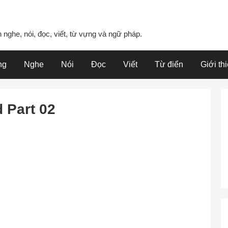
 nghe, nói, đọc, viết, từ vựng và ngữ pháp.
ng
Nghe
Nói
Đọc
Viết
Từ điển
Giới th
 Part 02