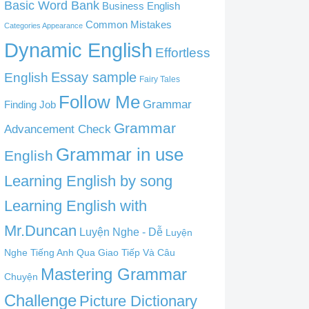
Basic Word Bank
Business English
Common Mistakes
Categories Appearance
Dynamic English
Effortless
English
Essay sample
Fairy Tales
Follow Me
Grammar
Finding Job
Grammar
Advancement Check
Grammar in use
English
Learning English by song
Learning English with
Mr.Duncan
Luyện Nghe - Dễ
Luyện
Nghe Tiếng Anh Qua Giao Tiếp Và Câu
Mastering Grammar
Chuyện
Challenge
Picture Dictionary