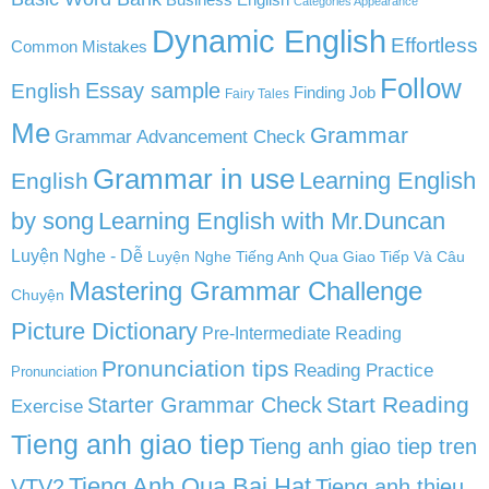
Categories Appearance
Dynamic English
Effortless
Common Mistakes
Follow
English
Essay sample
Finding Job
Fairy Tales
Me
Grammar
Grammar Advancement Check
Grammar in use
Learning English
English
by song
Learning English with Mr.Duncan
Luyện Nghe - Dễ
Luyện Nghe Tiếng Anh Qua Giao Tiếp Và Câu
Mastering Grammar Challenge
Chuyện
Picture Dictionary
Pre-Intermediate Reading
Pronunciation tips
Reading Practice
Pronunciation
Start Reading
Starter Grammar Check
Exercise
Tieng anh giao tiep
Tieng anh giao tiep tren
Tieng Anh Qua Bai Hat
VTV2
Tieng anh thieu