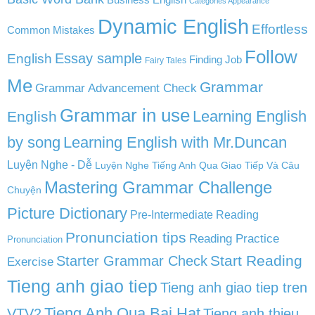
Categories Appearance
Dynamic English
Effortless
Common Mistakes
Follow
English
Essay sample
Finding Job
Fairy Tales
Me
Grammar
Grammar Advancement Check
Grammar in use
Learning English
English
by song
Learning English with Mr.Duncan
Luyện Nghe - Dễ
Luyện Nghe Tiếng Anh Qua Giao Tiếp Và Câu
Mastering Grammar Challenge
Chuyện
Picture Dictionary
Pre-Intermediate Reading
Pronunciation tips
Reading Practice
Pronunciation
Start Reading
Starter Grammar Check
Exercise
Tieng anh giao tiep
Tieng anh giao tiep tren
Tieng Anh Qua Bai Hat
VTV2
Tieng anh thieu