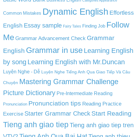
Categories Appearance
Dynamic English
Effortless
Common Mistakes
Follow
English
Essay sample
Finding Job
Fairy Tales
Me
Grammar
Grammar Advancement Check
Grammar in use
Learning English
English
by song
Learning English with Mr.Duncan
Luyện Nghe - Dễ
Luyện Nghe Tiếng Anh Qua Giao Tiếp Và Câu
Mastering Grammar Challenge
Chuyện
Picture Dictionary
Pre-Intermediate Reading
Pronunciation tips
Reading Practice
Pronunciation
Start Reading
Starter Grammar Check
Exercise
Tieng anh giao tiep
Tieng anh giao tiep tren
Tieng Anh Qua Bai Hat
VTV2
Tieng anh thieu