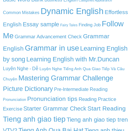
Categories Appearance
Dynamic English
Effortless
Common Mistakes
Follow
English
Essay sample
Finding Job
Fairy Tales
Me
Grammar
Grammar Advancement Check
Grammar in use
Learning English
English
by song
Learning English with Mr.Duncan
Luyện Nghe - Dễ
Luyện Nghe Tiếng Anh Qua Giao Tiếp Và Câu
Mastering Grammar Challenge
Chuyện
Picture Dictionary
Pre-Intermediate Reading
Pronunciation tips
Reading Practice
Pronunciation
Start Reading
Starter Grammar Check
Exercise
Tieng anh giao tiep
Tieng anh giao tiep tren
Tieng Anh Qua Bai Hat
VTV2
Tieng anh thieu