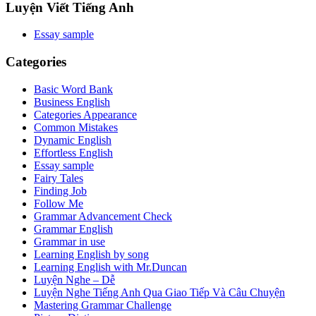
Luyện Viết Tiếng Anh
Essay sample
Categories
Basic Word Bank
Business English
Categories Appearance
Common Mistakes
Dynamic English
Effortless English
Essay sample
Fairy Tales
Finding Job
Follow Me
Grammar Advancement Check
Grammar English
Grammar in use
Learning English by song
Learning English with Mr.Duncan
Luyện Nghe – Dễ
Luyện Nghe Tiếng Anh Qua Giao Tiếp Và Câu Chuyện
Mastering Grammar Challenge