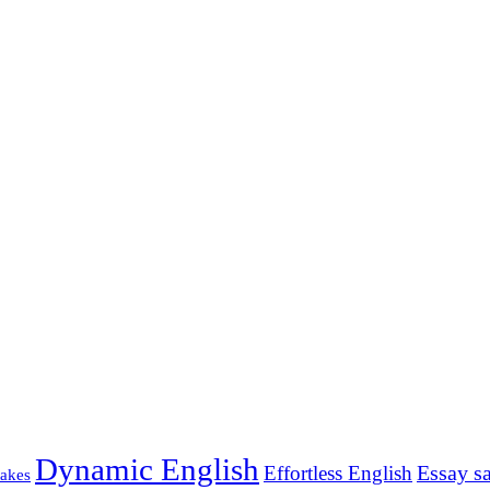
Dynamic English
Essay s
Effortless English
akes