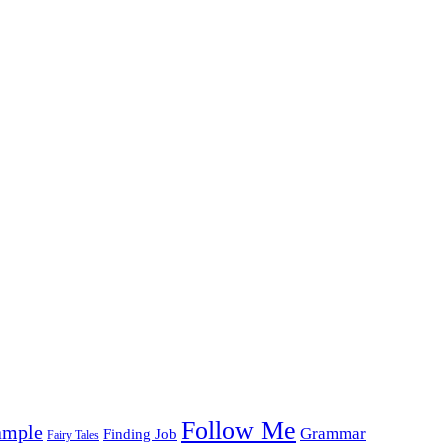
Follow Me
ample
Grammar
Finding Job
Fairy Tales