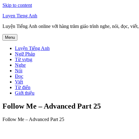
Skip to content
Luyen Tieng Anh
Luyện Tiếng Anh online với hàng trăm giáo trình nghe, nói, đọc, viết
Menu
Luyện Tiếng Anh
Ngữ Pháp
Từ vựng
Nghe
Nói
Đọc
Viết
Từ điển
Giới thiệu
Follow Me – Advanced Part 25
Follow Me – Advanced Part 25