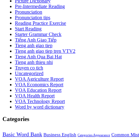
Picture Dictionary
Pre-Intermediate Reading
Pronunciation
Pronunciation tips
Reading Practice Exercise
Start Reading
Starter Grammar Check
Tiếng Anh Giao Tiếp
Tieng anh giao tiep
Tieng anh giao tiep tren VTV2
Tieng Anh Qua Bai Hat
Tieng anh thieu nhi
Truyen co tich
Uncategorized
VOA Agriculture Report
VOA Economics Report
VOA Education Report
VOA Health Report
VOA Technology Report
Word by word dictionary
Categories
Basic Word Bank
Business English
Common Mist
Categories Appearance