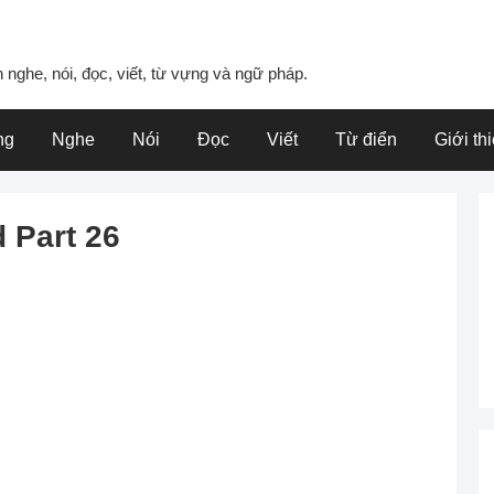
 nghe, nói, đọc, viết, từ vựng và ngữ pháp.
ng
Nghe
Nói
Đọc
Viết
Từ điển
Giới th
 Part 26