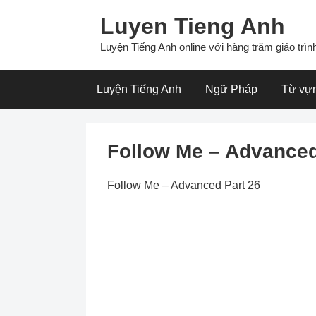
Skip
Luyen Tieng Anh
to
content
Luyện Tiếng Anh online với hàng trăm giáo trình
Luyện Tiếng Anh
Ngữ Pháp
Từ vự
Follow Me – Advanced
Follow Me – Advanced Part 26