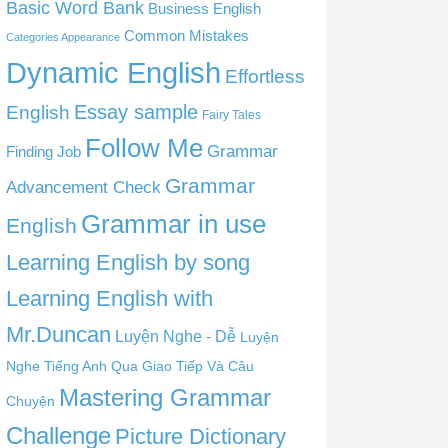
Basic Word Bank
Business English
Common Mistakes
Categories Appearance
Dynamic English
Effortless
English
Essay sample
Fairy Tales
Follow Me
Grammar
Finding Job
Grammar
Advancement Check
Grammar in use
English
Learning English by song
Learning English with
Mr.Duncan
Luyện Nghe - Dễ
Luyện
Nghe Tiếng Anh Qua Giao Tiếp Và Câu
Mastering Grammar
Chuyện
Challenge
Picture Dictionary