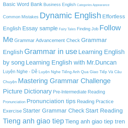
Basic Word Bank
Business English
Categories Appearance
Dynamic English
Effortless
Common Mistakes
Follow
English
Essay sample
Finding Job
Fairy Tales
Me
Grammar
Grammar Advancement Check
Grammar in use
Learning English
English
by song
Learning English with Mr.Duncan
Luyện Nghe - Dễ
Luyện Nghe Tiếng Anh Qua Giao Tiếp Và Câu
Mastering Grammar Challenge
Chuyện
Picture Dictionary
Pre-Intermediate Reading
Pronunciation tips
Reading Practice
Pronunciation
Start Reading
Starter Grammar Check
Exercise
Tieng anh giao tiep
Tieng anh giao tiep tren