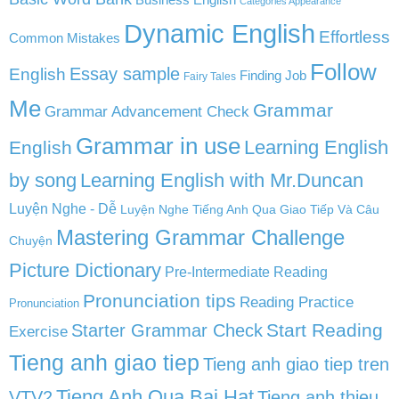
Categories Appearance
Dynamic English
Effortless
Common Mistakes
Follow
English
Essay sample
Finding Job
Fairy Tales
Me
Grammar
Grammar Advancement Check
Grammar in use
Learning English
English
by song
Learning English with Mr.Duncan
Luyện Nghe - Dễ
Luyện Nghe Tiếng Anh Qua Giao Tiếp Và Câu
Mastering Grammar Challenge
Chuyện
Picture Dictionary
Pre-Intermediate Reading
Pronunciation tips
Reading Practice
Pronunciation
Start Reading
Starter Grammar Check
Exercise
Tieng anh giao tiep
Tieng anh giao tiep tren
Tieng Anh Qua Bai Hat
VTV2
Tieng anh thieu