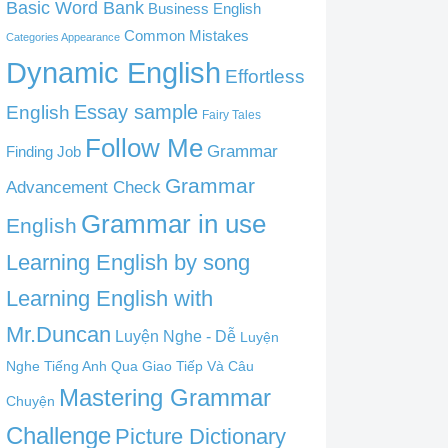
Basic Word Bank
Business English
Common Mistakes
Categories Appearance
Dynamic English
Effortless
English
Essay sample
Fairy Tales
Follow Me
Grammar
Finding Job
Grammar
Advancement Check
Grammar in use
English
Learning English by song
Learning English with
Mr.Duncan
Luyện Nghe - Dễ
Luyện
Nghe Tiếng Anh Qua Giao Tiếp Và Câu
Mastering Grammar
Chuyện
Challenge
Picture Dictionary