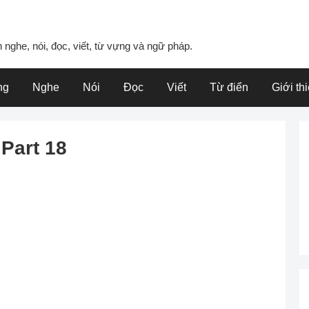
 nghe, nói, đọc, viết, từ vựng và ngữ pháp.
ng
Nghe
Nói
Đọc
Viết
Từ điển
Giới th
Part 18