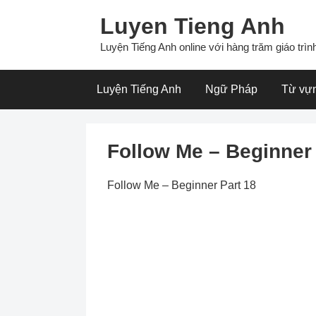
Skip
Luyen Tieng Anh
to
content
Luyện Tiếng Anh online với hàng trăm giáo trình
Luyện Tiếng Anh
Ngữ Pháp
Từ vự
Follow Me – Beginner 
Follow Me – Beginner Part 18