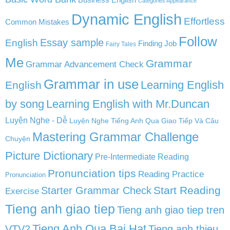
Categories Appearance
Dynamic English
Effortless
Common Mistakes
Follow
English
Essay sample
Finding Job
Fairy Tales
Me
Grammar
Grammar Advancement Check
Grammar in use
Learning English
English
by song
Learning English with Mr.Duncan
Luyện Nghe - Dễ
Luyện Nghe Tiếng Anh Qua Giao Tiếp Và Câu
Mastering Grammar Challenge
Chuyện
Picture Dictionary
Pre-Intermediate Reading
Pronunciation tips
Reading Practice
Pronunciation
Start Reading
Starter Grammar Check
Exercise
Tieng anh giao tiep
Tieng anh giao tiep tren
Tieng Anh Qua Bai Hat
VTV2
Tieng anh thieu