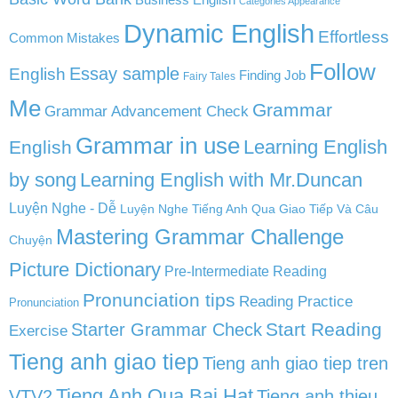
Categories Appearance
Dynamic English
Effortless
Common Mistakes
Follow
English
Essay sample
Finding Job
Fairy Tales
Me
Grammar
Grammar Advancement Check
Grammar in use
Learning English
English
by song
Learning English with Mr.Duncan
Luyện Nghe - Dễ
Luyện Nghe Tiếng Anh Qua Giao Tiếp Và Câu
Mastering Grammar Challenge
Chuyện
Picture Dictionary
Pre-Intermediate Reading
Pronunciation tips
Reading Practice
Pronunciation
Start Reading
Starter Grammar Check
Exercise
Tieng anh giao tiep
Tieng anh giao tiep tren
Tieng Anh Qua Bai Hat
VTV2
Tieng anh thieu