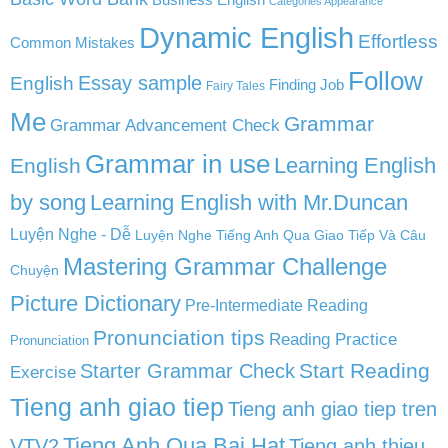
Categories Appearance
Dynamic English
Effortless
Common Mistakes
Follow
English
Essay sample
Finding Job
Fairy Tales
Me
Grammar
Grammar Advancement Check
Grammar in use
Learning English
English
by song
Learning English with Mr.Duncan
Luyện Nghe - Dễ
Luyện Nghe Tiếng Anh Qua Giao Tiếp Và Câu
Mastering Grammar Challenge
Chuyện
Picture Dictionary
Pre-Intermediate Reading
Pronunciation tips
Reading Practice
Pronunciation
Start Reading
Starter Grammar Check
Exercise
Tieng anh giao tiep
Tieng anh giao tiep tren
Tieng Anh Qua Bai Hat
VTV2
Tieng anh thieu