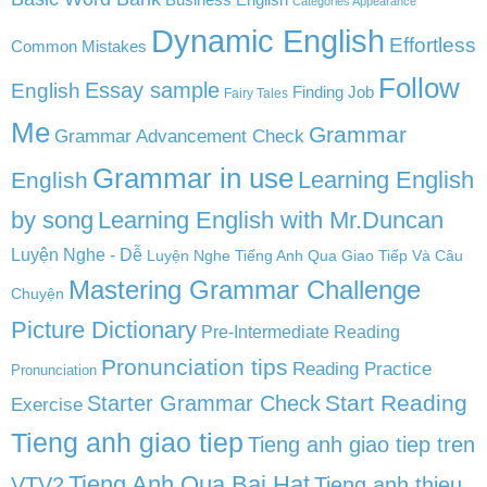
Categories Appearance
Dynamic English
Effortless
Common Mistakes
Follow
English
Essay sample
Finding Job
Fairy Tales
Me
Grammar
Grammar Advancement Check
Grammar in use
Learning English
English
by song
Learning English with Mr.Duncan
Luyện Nghe - Dễ
Luyện Nghe Tiếng Anh Qua Giao Tiếp Và Câu
Mastering Grammar Challenge
Chuyện
Picture Dictionary
Pre-Intermediate Reading
Pronunciation tips
Reading Practice
Pronunciation
Start Reading
Starter Grammar Check
Exercise
Tieng anh giao tiep
Tieng anh giao tiep tren
Tieng Anh Qua Bai Hat
VTV2
Tieng anh thieu