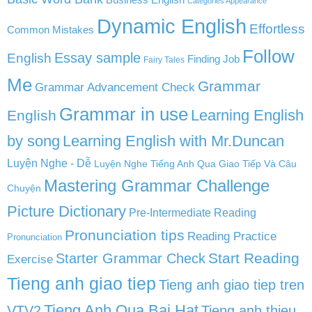
Categories Appearance
Dynamic English
Effortless
Common Mistakes
Follow
English
Essay sample
Finding Job
Fairy Tales
Me
Grammar
Grammar Advancement Check
Grammar in use
Learning English
English
by song
Learning English with Mr.Duncan
Luyện Nghe - Dễ
Luyện Nghe Tiếng Anh Qua Giao Tiếp Và Câu
Mastering Grammar Challenge
Chuyện
Picture Dictionary
Pre-Intermediate Reading
Pronunciation tips
Reading Practice
Pronunciation
Start Reading
Starter Grammar Check
Exercise
Tieng anh giao tiep
Tieng anh giao tiep tren
Tieng Anh Qua Bai Hat
VTV2
Tieng anh thieu