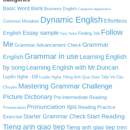
Basic Word Bank
Business English
Categories Appearance
Dynamic English
Effortless
Common Mistakes
Follow
English
Essay sample
Finding Job
Fairy Tales
Me
Grammar
Grammar Advancement Check
Grammar in use
Learning English
English
by song
Learning English with Mr.Duncan
Luyện Nghe - Dễ
Luyện Nghe Tiếng Anh Qua Giao Tiếp Và Câu
Mastering Grammar Challenge
Chuyện
Picture Dictionary
Pre-Intermediate Reading
Pronunciation tips
Reading Practice
Pronunciation
Start Reading
Starter Grammar Check
Exercise
Tieng anh giao tiep
Tieng anh giao tiep tren