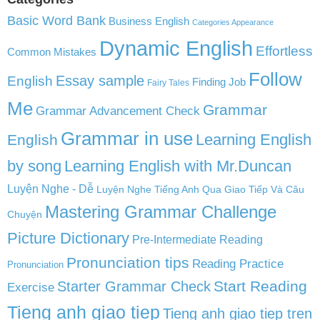
Basic Word Bank
Business English
Categories Appearance
Dynamic English
Effortless
Common Mistakes
Follow
English
Essay sample
Finding Job
Fairy Tales
Me
Grammar
Grammar Advancement Check
Grammar in use
Learning English
English
by song
Learning English with Mr.Duncan
Luyện Nghe - Dễ
Luyện Nghe Tiếng Anh Qua Giao Tiếp Và Câu
Mastering Grammar Challenge
Chuyện
Picture Dictionary
Pre-Intermediate Reading
Pronunciation tips
Reading Practice
Pronunciation
Start Reading
Starter Grammar Check
Exercise
Tieng anh giao tiep
Tieng anh giao tiep tren