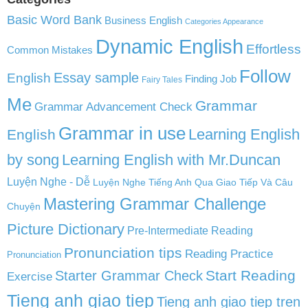
Basic Word Bank
Business English
Categories Appearance
Dynamic English
Effortless
Common Mistakes
Follow
English
Essay sample
Finding Job
Fairy Tales
Me
Grammar
Grammar Advancement Check
Grammar in use
Learning English
English
by song
Learning English with Mr.Duncan
Luyện Nghe - Dễ
Luyện Nghe Tiếng Anh Qua Giao Tiếp Và Câu
Mastering Grammar Challenge
Chuyện
Picture Dictionary
Pre-Intermediate Reading
Pronunciation tips
Reading Practice
Pronunciation
Start Reading
Starter Grammar Check
Exercise
Tieng anh giao tiep
Tieng anh giao tiep tren