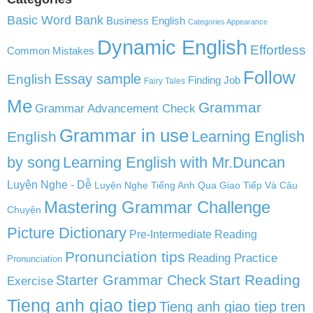
Basic Word Bank
Business English
Categories Appearance
Dynamic English
Effortless
Common Mistakes
Follow
English
Essay sample
Finding Job
Fairy Tales
Me
Grammar
Grammar Advancement Check
Grammar in use
Learning English
English
by song
Learning English with Mr.Duncan
Luyện Nghe - Dễ
Luyện Nghe Tiếng Anh Qua Giao Tiếp Và Câu
Mastering Grammar Challenge
Chuyện
Picture Dictionary
Pre-Intermediate Reading
Pronunciation tips
Reading Practice
Pronunciation
Start Reading
Starter Grammar Check
Exercise
Tieng anh giao tiep
Tieng anh giao tiep tren