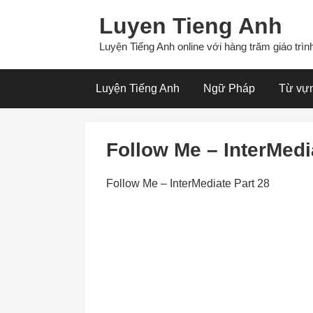
Skip
Luyen Tieng Anh
to
content
Luyện Tiếng Anh online với hàng trăm giáo trình
Luyện Tiếng Anh
Ngữ Pháp
Từ vự
Follow Me – InterMedi
Follow Me – InterMediate Part 28