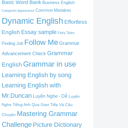
Basic Word Bank
Business English
Common Mistakes
Categories Appearance
Dynamic English
Effortless
English
Essay sample
Fairy Tales
Follow Me
Grammar
Finding Job
Grammar
Advancement Check
Grammar in use
English
Learning English by song
Learning English with
Mr.Duncan
Luyện Nghe - Dễ
Luyện
Nghe Tiếng Anh Qua Giao Tiếp Và Câu
Mastering Grammar
Chuyện
Challenge
Picture Dictionary