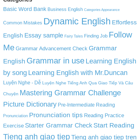
Basic Word Bank
Business English
Categories Appearance
Dynamic English
Effortless
Common Mistakes
Follow
English
Essay sample
Finding Job
Fairy Tales
Me
Grammar
Grammar Advancement Check
Grammar in use
Learning English
English
by song
Learning English with Mr.Duncan
Luyện Nghe - Dễ
Luyện Nghe Tiếng Anh Qua Giao Tiếp Và Câu
Mastering Grammar Challenge
Chuyện
Picture Dictionary
Pre-Intermediate Reading
Pronunciation tips
Reading Practice
Pronunciation
Start Reading
Starter Grammar Check
Exercise
Tieng anh giao tiep
Tieng anh giao tiep tren