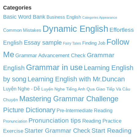
Categories
Basic Word Bank
Business English
Categories Appearance
Dynamic English
Effortless
Common Mistakes
Follow
English
Essay sample
Finding Job
Fairy Tales
Me
Grammar
Grammar Advancement Check
Grammar in use
Learning English
English
by song
Learning English with Mr.Duncan
Luyện Nghe - Dễ
Luyện Nghe Tiếng Anh Qua Giao Tiếp Và Câu
Mastering Grammar Challenge
Chuyện
Picture Dictionary
Pre-Intermediate Reading
Pronunciation tips
Reading Practice
Pronunciation
Start Reading
Starter Grammar Check
Exercise