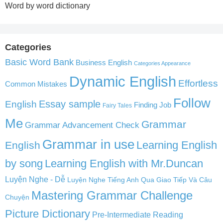
Word by word dictionary
Categories
Basic Word Bank
Business English
Categories Appearance
Dynamic English
Effortless
Common Mistakes
Follow
English
Essay sample
Finding Job
Fairy Tales
Me
Grammar
Grammar Advancement Check
Grammar in use
Learning English
English
by song
Learning English with Mr.Duncan
Luyện Nghe - Dễ
Luyện Nghe Tiếng Anh Qua Giao Tiếp Và Câu
Mastering Grammar Challenge
Chuyện
Picture Dictionary
Pre-Intermediate Reading