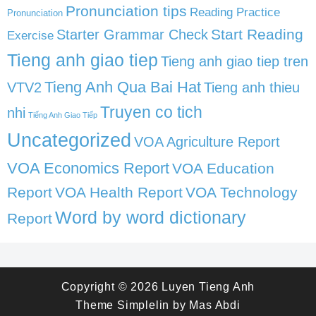
Pronunciation tips
Reading Practice
Pronunciation
Start Reading
Starter Grammar Check
Exercise
Tieng anh giao tiep
Tieng anh giao tiep tren
Tieng Anh Qua Bai Hat
VTV2
Tieng anh thieu
Truyen co tich
nhi
Tiếng Anh Giao Tiếp
Uncategorized
VOA Agriculture Report
VOA Economics Report
VOA Education
Report
VOA Health Report
VOA Technology
Word by word dictionary
Report
Copyright © 2026
Luyen Tieng Anh
Theme
Simplelin
by
Mas Abdi