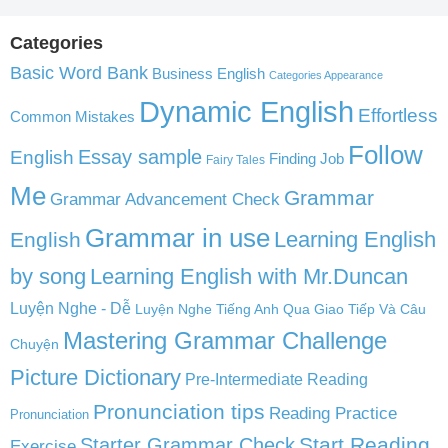
Categories
Basic Word Bank
Business English
Categories Appearance
Dynamic English
Effortless
Common Mistakes
Follow
English
Essay sample
Finding Job
Fairy Tales
Me
Grammar
Grammar Advancement Check
Grammar in use
Learning English
English
by song
Learning English with Mr.Duncan
Luyện Nghe - Dễ
Luyện Nghe Tiếng Anh Qua Giao Tiếp Và Câu
Mastering Grammar Challenge
Chuyện
Picture Dictionary
Pre-Intermediate Reading
Pronunciation tips
Reading Practice
Pronunciation
Start Reading
Starter Grammar Check
Exercise