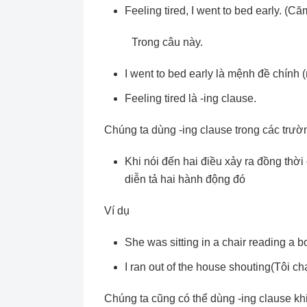
Feeling tired, I went to bed early. (Că
Trong câu này.
I went to bed early là mệnh đề chính 
Feeling tired là -ing clause.
Chúng ta dùng -ing clause trong các trư
Khi nói đến hai điều xảy ra đồng thời
diễn tả hai hành động đó
Ví dụ
She was sitting in a chair reading a 
I ran out of the house shouting(Tôi ch
Chúng ta cũng có thể dùng -ing clause kh