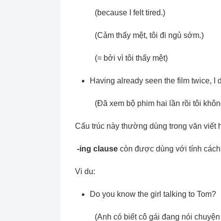
(because I felt tired.)
(Cảm thấy mệt, tôi đi ngủ sớm.)
(= bởi vì tôi thấy mệt)
Having already seen the film twice, I 
(Đã xem bộ phim hai lần rồi tôi khô
Cấu trúc này thường dùng trong văn viết h
-ing clause
còn được dùng với tính cách
Vi du:
Do you know the girl talking to Tom?
(Anh có biết cô gái đang nói chuyệ