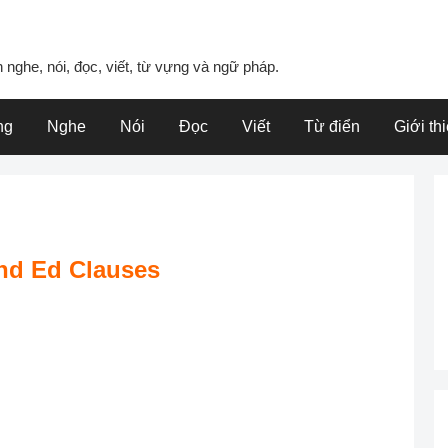
 nghe, nói, đọc, viết, từ vựng và ngữ pháp.
ng
Nghe
Nói
Đọc
Viết
Từ điển
Giới th
and Ed Clauses