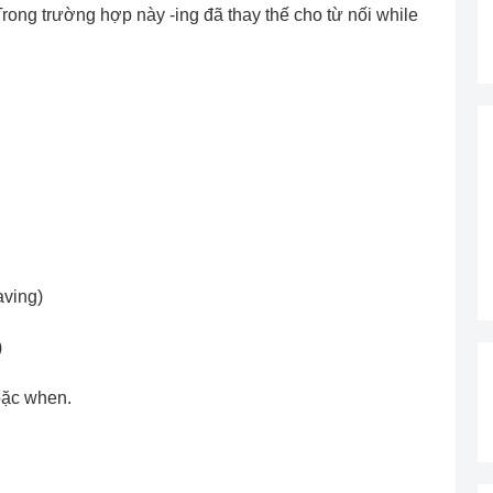
rong trường hợp này -ing đã thay thế cho từ nối while
aving)
)
oặc when.