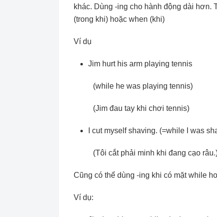
khác. Dùng -ing cho hành động dài hơn. T
(trong khi) hoặc when (khi)
Ví dụ
Jim hurt his arm playing tennis
(while he was playing tennis)
(Jim đau tay khi chơi tennis)
I cut myself shaving. (=while I was sh
(Tôi cắt phải minh khi đang cạo râu.
Cũng có thể dùng -ing khi có mặt while h
Ví dụ: