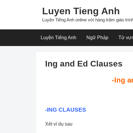
Skip
Luyen Tieng Anh
to
content
Luyện Tiếng Anh online với hàng trăm giáo trình
Luyện Tiếng Anh
Ngữ Pháp
Từ vự
Ing and Ed Clauses
-Ing 
-ING CLAUSES
Xét ví dụ sau