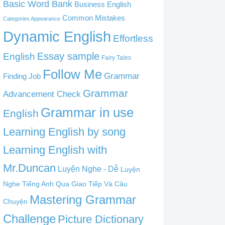
Basic Word Bank
Business English
Common Mistakes
Categories Appearance
Dynamic English
Effortless
English
Essay sample
Fairy Tales
Follow Me
Grammar
Finding Job
Grammar
Advancement Check
Grammar in use
English
Learning English by song
Learning English with
Mr.Duncan
Luyện Nghe - Dễ
Luyện
Nghe Tiếng Anh Qua Giao Tiếp Và Câu
Mastering Grammar
Chuyện
Challenge
Picture Dictionary