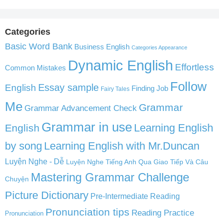
Categories
Basic Word Bank
Business English
Categories Appearance
Dynamic English
Effortless
Common Mistakes
Follow
English
Essay sample
Finding Job
Fairy Tales
Me
Grammar
Grammar Advancement Check
Grammar in use
Learning English
English
by song
Learning English with Mr.Duncan
Luyện Nghe - Dễ
Luyện Nghe Tiếng Anh Qua Giao Tiếp Và Câu
Mastering Grammar Challenge
Chuyện
Picture Dictionary
Pre-Intermediate Reading
Pronunciation tips
Reading Practice
Pronunciation