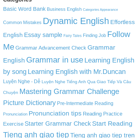
Basic Word Bank
Business English
Categories Appearance
Dynamic English
Effortless
Common Mistakes
Follow
English
Essay sample
Finding Job
Fairy Tales
Me
Grammar
Grammar Advancement Check
Grammar in use
Learning English
English
by song
Learning English with Mr.Duncan
Luyện Nghe - Dễ
Luyện Nghe Tiếng Anh Qua Giao Tiếp Và Câu
Mastering Grammar Challenge
Chuyện
Picture Dictionary
Pre-Intermediate Reading
Pronunciation tips
Reading Practice
Pronunciation
Start Reading
Starter Grammar Check
Exercise
Tieng anh giao tiep
Tieng anh giao tiep tren