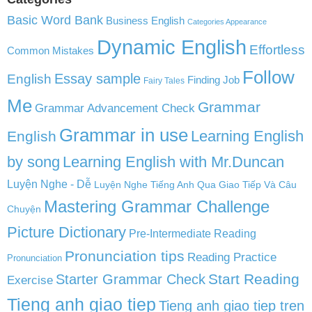
Basic Word Bank
Business English
Categories Appearance
Dynamic English
Effortless
Common Mistakes
Follow
English
Essay sample
Finding Job
Fairy Tales
Me
Grammar
Grammar Advancement Check
Grammar in use
Learning English
English
by song
Learning English with Mr.Duncan
Luyện Nghe - Dễ
Luyện Nghe Tiếng Anh Qua Giao Tiếp Và Câu
Mastering Grammar Challenge
Chuyện
Picture Dictionary
Pre-Intermediate Reading
Pronunciation tips
Reading Practice
Pronunciation
Start Reading
Starter Grammar Check
Exercise
Tieng anh giao tiep
Tieng anh giao tiep tren