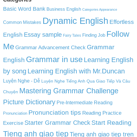
Basic Word Bank
Business English
Categories Appearance
Dynamic English
Effortless
Common Mistakes
Follow
English
Essay sample
Finding Job
Fairy Tales
Me
Grammar
Grammar Advancement Check
Grammar in use
Learning English
English
by song
Learning English with Mr.Duncan
Luyện Nghe - Dễ
Luyện Nghe Tiếng Anh Qua Giao Tiếp Và Câu
Mastering Grammar Challenge
Chuyện
Picture Dictionary
Pre-Intermediate Reading
Pronunciation tips
Reading Practice
Pronunciation
Start Reading
Starter Grammar Check
Exercise
Tieng anh giao tiep
Tieng anh giao tiep tren