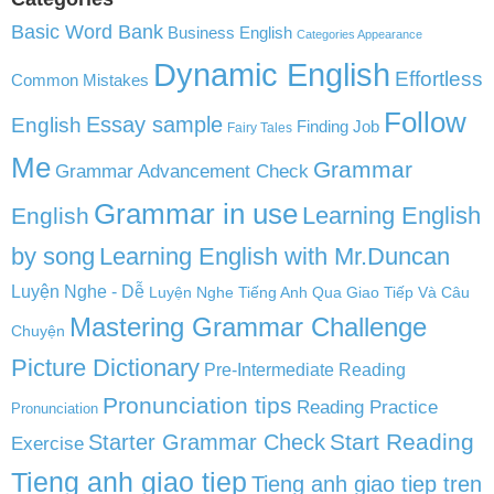
Basic Word Bank
Business English
Categories Appearance
Dynamic English
Effortless
Common Mistakes
Follow
English
Essay sample
Finding Job
Fairy Tales
Me
Grammar
Grammar Advancement Check
Grammar in use
Learning English
English
by song
Learning English with Mr.Duncan
Luyện Nghe - Dễ
Luyện Nghe Tiếng Anh Qua Giao Tiếp Và Câu
Mastering Grammar Challenge
Chuyện
Picture Dictionary
Pre-Intermediate Reading
Pronunciation tips
Reading Practice
Pronunciation
Start Reading
Starter Grammar Check
Exercise
Tieng anh giao tiep
Tieng anh giao tiep tren