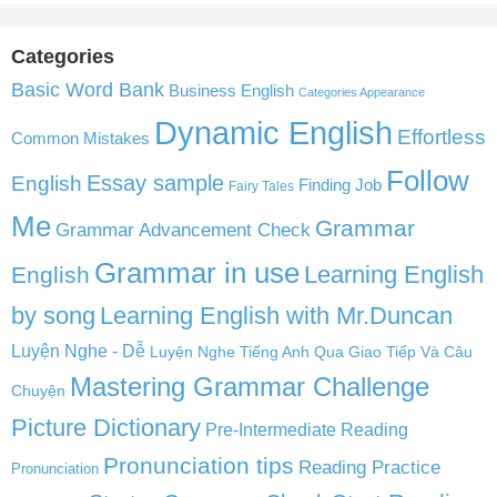
Categories
Basic Word Bank
Business English
Categories Appearance
Dynamic English
Effortless
Common Mistakes
Follow
English
Essay sample
Finding Job
Fairy Tales
Me
Grammar
Grammar Advancement Check
Grammar in use
Learning English
English
by song
Learning English with Mr.Duncan
Luyện Nghe - Dễ
Luyện Nghe Tiếng Anh Qua Giao Tiếp Và Câu
Mastering Grammar Challenge
Chuyện
Picture Dictionary
Pre-Intermediate Reading
Pronunciation tips
Reading Practice
Pronunciation