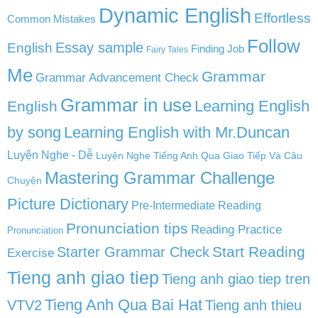
Dynamic English
Effortless
Common Mistakes
Follow
English
Essay sample
Finding Job
Fairy Tales
Me
Grammar
Grammar Advancement Check
Grammar in use
Learning English
English
by song
Learning English with Mr.Duncan
Luyện Nghe - Dễ
Luyện Nghe Tiếng Anh Qua Giao Tiếp Và Câu
Mastering Grammar Challenge
Chuyện
Picture Dictionary
Pre-Intermediate Reading
Pronunciation tips
Reading Practice
Pronunciation
Start Reading
Starter Grammar Check
Exercise
Tieng anh giao tiep
Tieng anh giao tiep tren
Tieng Anh Qua Bai Hat
VTV2
Tieng anh thieu