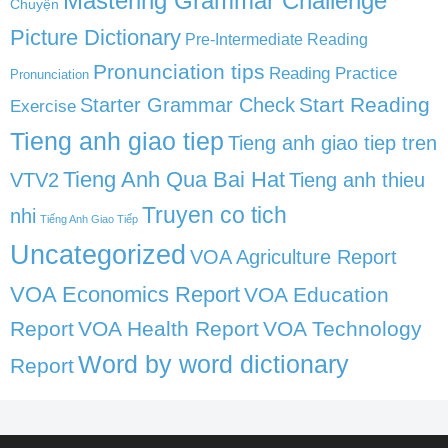
Mastering Grammar Challenge
Chuyện
Picture Dictionary
Pre-Intermediate Reading
Pronunciation tips
Reading Practice
Pronunciation
Start Reading
Starter Grammar Check
Exercise
Tieng anh giao tiep
Tieng anh giao tiep tren
Tieng Anh Qua Bai Hat
VTV2
Tieng anh thieu
Truyen co tich
nhi
Tiếng Anh Giao Tiếp
Uncategorized
VOA Agriculture Report
VOA Economics Report
VOA Education
Report
VOA Health Report
VOA Technology
Word by word dictionary
Report