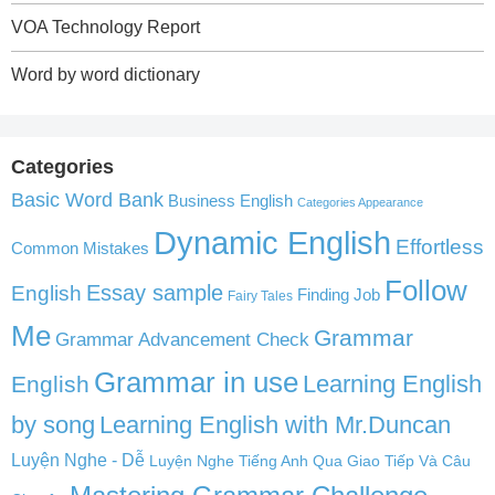
VOA Technology Report
Word by word dictionary
Categories
Basic Word Bank
Business English
Categories Appearance
Dynamic English
Effortless
Common Mistakes
Follow
English
Essay sample
Finding Job
Fairy Tales
Me
Grammar
Grammar Advancement Check
Grammar in use
Learning English
English
by song
Learning English with Mr.Duncan
Luyện Nghe - Dễ
Luyện Nghe Tiếng Anh Qua Giao Tiếp Và Câu