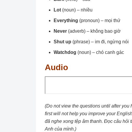
Lot
(noun) – nhiều
Everything
(pronoun) – mọi thứ
Never
(adverb) – không bao giờ
Shut up
(phrase) – im đi, ngừng nói
Watchdog
(noun) – chó canh gác
Audio
(Do not view the questions until after you 
first will not help you improve your Engli
đã nghe xong tệp âm thanh. Đọc câu hỏi t
Anh của mình.)