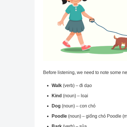
Before listening, we need to note some ne
Walk
(verb) – đi dạo
Kind
(noun) – loại
Dog
(noun) – con chó
Poodle
(noun) – giống chó Poodle (m
Bark
(verb) – sủa