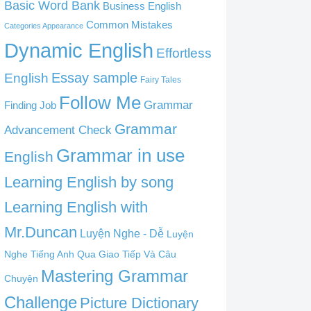
Basic Word Bank
Business English
Common Mistakes
Categories Appearance
Dynamic English
Effortless
English
Essay sample
Fairy Tales
Follow Me
Grammar
Finding Job
Grammar
Advancement Check
Grammar in use
English
Learning English by song
Learning English with
Mr.Duncan
Luyện Nghe - Dễ
Luyện
Nghe Tiếng Anh Qua Giao Tiếp Và Câu
Mastering Grammar
Chuyện
Challenge
Picture Dictionary