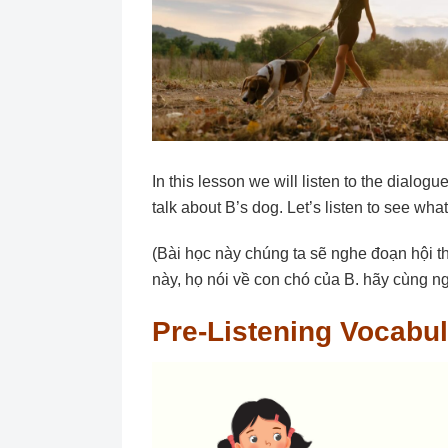
In this lesson we will listen to the dialogu
talk about B’s dog. Let’s listen to see wha
(Bài học này chúng ta sẽ nghe đoạn hội th
này, họ nói về con chó của B. hãy cùng n
Pre-Listening Vocabu