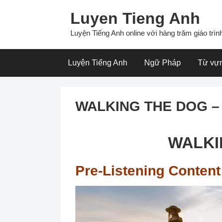
Skip
Luyen Tieng Anh
to
content
Luyện Tiếng Anh online với hàng trăm giáo trình
Luyện Tiếng Anh
Ngữ Pháp
Từ vự
WALKING THE DOG – L
WALKI
Pre-Listening Content