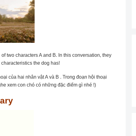
e of two characters A and B. In this conversation, they
t characteristics the dog has!
oại của hai nhân vật A và B . Trong đoạn hội thoại
ghe xem con chó có những đặc điểm gì nhé !)
lary