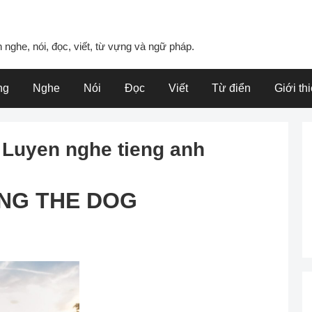
 nghe, nói, đọc, viết, từ vựng và ngữ pháp.
ng
Nghe
Nói
Đọc
Viết
Từ điển
Giới th
uyen nghe tieng anh
NG THE DOG