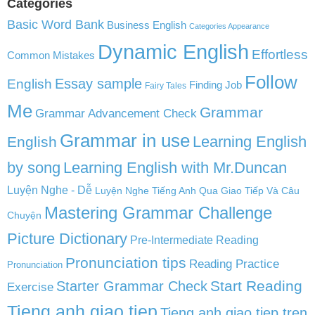
Categories
Basic Word Bank
Business English
Categories Appearance
Dynamic English
Effortless
Common Mistakes
Follow
English
Essay sample
Finding Job
Fairy Tales
Me
Grammar
Grammar Advancement Check
Grammar in use
Learning English
English
by song
Learning English with Mr.Duncan
Luyện Nghe - Dễ
Luyện Nghe Tiếng Anh Qua Giao Tiếp Và Câu
Mastering Grammar Challenge
Chuyện
Picture Dictionary
Pre-Intermediate Reading
Pronunciation tips
Reading Practice
Pronunciation
Start Reading
Starter Grammar Check
Exercise
Tieng anh giao tiep
Tieng anh giao tiep tren