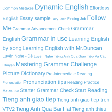
Dynamic English
Effortless
Common Mistakes
Follow
English
Essay sample
Finding Job
Fairy Tales
Me
Grammar
Grammar Advancement Check
Grammar in use
Learning English
English
by song
Learning English with Mr.Duncan
Luyện Nghe - Dễ
Luyện Nghe Tiếng Anh Qua Giao Tiếp Và Câu
Mastering Grammar Challenge
Chuyện
Picture Dictionary
Pre-Intermediate Reading
Pronunciation tips
Reading Practice
Pronunciation
Start Reading
Starter Grammar Check
Exercise
Tieng anh giao tiep
Tieng anh giao tiep tren
Tieng Anh Qua Bai Hat
VTV2
Tieng anh thieu