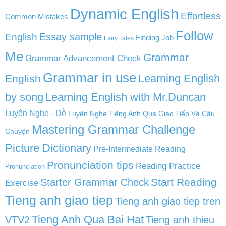
Dynamic English
Effortless
Common Mistakes
Follow
English
Essay sample
Finding Job
Fairy Tales
Me
Grammar
Grammar Advancement Check
Grammar in use
Learning English
English
by song
Learning English with Mr.Duncan
Luyện Nghe - Dễ
Luyện Nghe Tiếng Anh Qua Giao Tiếp Và Câu
Mastering Grammar Challenge
Chuyện
Picture Dictionary
Pre-Intermediate Reading
Pronunciation tips
Reading Practice
Pronunciation
Start Reading
Starter Grammar Check
Exercise
Tieng anh giao tiep
Tieng anh giao tiep tren
Tieng Anh Qua Bai Hat
VTV2
Tieng anh thieu